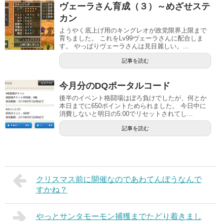
ヴェーラさん育成（３）～めざせステ
カン
ようやく底上げ用のキングレオが政党限界上限まで
育ちました。 これをLv99ヴェーラさんに配合しま
す。 やっぱりヴェーラさんは見目麗しい。...
記事を読む
今月分のDQポータルコード
後半のイベント格闘場はぼろ負けでしたが、何とか
本日までに650ポイントためられました。 今日中に
消費しないと明日の5:00でリセットされてし...
記事を読む
クリスマス前に開催なのであわてんぼうなんで
すかね？
やっとサンタモーモン捕獲までたどり着きまし