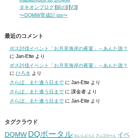
タキオンブログ
[
前の
] [
V3
]
〜DQMW育成記 ios〜
最近のコメント
ボス討伐イベント「お月見海岸の夜宴」～あんた誰？
に
Jan-Ette
より
ボス討伐イベント「お月見海岸の夜宴」～あんた誰？
に
ひろき
より
さらば、また逢う日まで
に
Jan-Ette
より
さらば、また逢う日まで
に
課金者
より
さらば、また逢う日まで
に
Jan-Ette
より
タグクラウド
DQポータル
DQMW
イベ
だいくどうぐ
アップデート