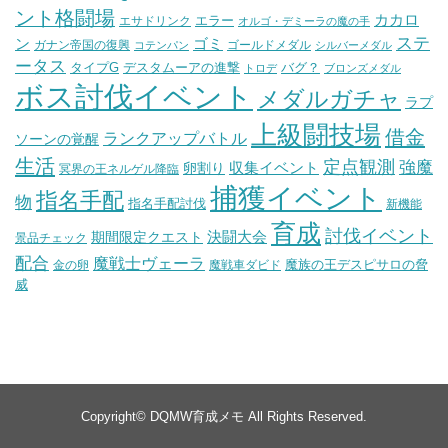
ント格闘場
カカロ
エラー
エサドリンク
オルゴ・デミーラの魔の手
ステ
ン
ゴミ
ガナン帝国の復興
ゴールドメダル
コテンパン
シルバーメダル
ータス
タイプG
デスタムーアの進撃
バグ？
トロデ
ブロンズメダル
ボス討伐イベント
メダルガチャ
ラプ
上級闘技場
借金
ランクアップバトル
ソーンの覚醒
生活
定点観測
強魔
収集イベント
卵割り
冥界の王ネルゲル降臨
捕獲イベント
指名手配
物
指名手配討伐
新機能
育成
討伐イベント
決闘大会
期間限定クエスト
景品チェック
配合
魔戦士ヴェーラ
魔族の王デスピサロの脅
金の卵
魔戦車ダビド
威
Copyright©
DQMW育成メモ
All Rights Reserved.