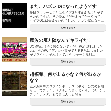
また、ハズレIDになったようです
昨日ラッキーなことにタイプGを捕まえることがで
きたのですが、その後エサがたまってからやっても
タイプGには会えないのでした。 ハズレIDになっ...
記事を読む
魔族の魔方陣なんてキライだ！
DQMWには全く関係ないですが、PCが壊れました
orz。別のPCで何とか作業ができる状況にしました
がツライ～。それはさておき キャー！魔剣...
記事を読む
超福卵、何が出るかな？何が出るか
な？
正月期間中のログインボーナス（参考：公式のお知
らせ）でプラチナメダルがたまりまくり、 ついには
プラチナメダルもてませんよと怒ら...
記事を読む