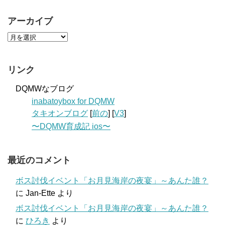
アーカイブ
リンク
DQMWなブログ
inabatoybox for DQMW
タキオンブログ
[
前の
] [
V3
]
〜DQMW育成記 ios〜
最近のコメント
ボス討伐イベント「お月見海岸の夜宴」～あんた誰？
に
Jan-Ette
より
ボス討伐イベント「お月見海岸の夜宴」～あんた誰？
に
ひろき
より