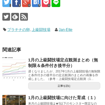
0
0
プラチナの卵
,
上級闘技場
Jan-Ette
関連記事
1月の上級闘技場定点観測まとめ（無
制限＆条件付き後半分）
遅くなりましたが、2017年1月の上級闘技場の無制限
と条件付きの後半分の定点観測のまとめの画像を作
成しました。（参考：上級闘技場定点観測（1...
記事を読む
1月の上級闘技場に向けた育成（１）
来月の上級闘技場は★5以下のモンスター限定なの