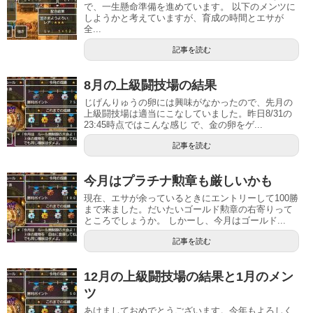
で、一生懸命準備を進めています。 以下のメンツに
しようかと考えていますが、育成の時間とエサが
全...
記事を読む
8月の上級闘技場の結果
じげんりゅうの卵には興味がなかったので、先月の
上級闘技場は適当にこなしていました。昨日8/31の
23:45時点ではこんな感じ で、金の卵をゲ...
記事を読む
今月はプラチナ勲章も厳しいかも
現在、エサが余っているときにエントリーして100勝
まで来ました。だいたいゴールド勲章の右寄りって
ところでしょうか。 しかーし、今月はゴールド...
記事を読む
12月の上級闘技場の結果と1月のメン
ツ
あけましておめでとうございます。今年もよろしく