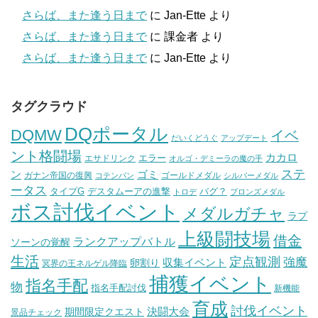
さらば、また逢う日まで
に
Jan-Ette
より
さらば、また逢う日まで
に
課金者
より
さらば、また逢う日まで
に
Jan-Ette
より
タグクラウド
DQポータル
DQMW
イベ
だいくどうぐ
アップデート
ント格闘場
カカロ
エラー
エサドリンク
オルゴ・デミーラの魔の手
ステ
ン
ゴミ
ガナン帝国の復興
ゴールドメダル
コテンパン
シルバーメダル
ータス
タイプG
デスタムーアの進撃
バグ？
トロデ
ブロンズメダル
ボス討伐イベント
メダルガチャ
ラプ
上級闘技場
借金
ランクアップバトル
ソーンの覚醒
生活
定点観測
強魔
収集イベント
卵割り
冥界の王ネルゲル降臨
捕獲イベント
指名手配
物
指名手配討伐
新機能
育成
討伐イベント
決闘大会
期間限定クエスト
景品チェック