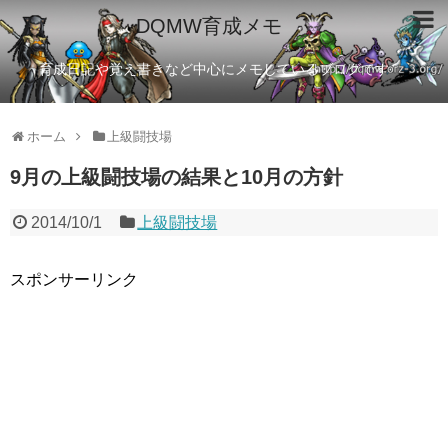
DQMW育成メモ
育成日記や覚え書きなど中心にメモしているブログです
ホーム
上級闘技場
9月の上級闘技場の結果と10月の方針
2014/10/1
上級闘技場
スポンサーリンク