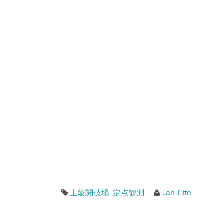
上級闘技場
,
定点観測
Jan-Ette