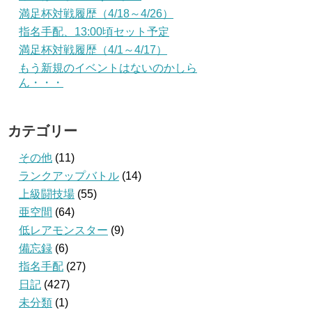
満足杯対戦履歴（4/18～4/26）
指名手配、13:00頃セット予定
満足杯対戦履歴（4/1～4/17）
もう新規のイベントはないのかしら
ん・・・
カテゴリー
その他
(11)
ランクアップバトル
(14)
上級闘技場
(55)
亜空間
(64)
低レアモンスター
(9)
備忘録
(6)
指名手配
(27)
日記
(427)
未分類
(1)