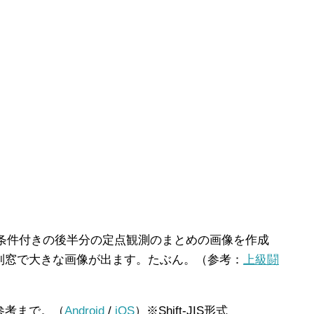
限と条件付きの後半分の定点観測のまとめの画像を作成
別窓で大きな画像が出ます。たぶん。（参考：
上級闘
参考まで。（
Android
/
iOS
）※Shift-JIS形式