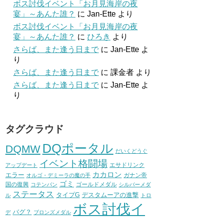
ボス討伐イベント「お月見海岸の夜
宴」～あんた誰？
に
Jan-Ette
より
ボス討伐イベント「お月見海岸の夜
宴」～あんた誰？
に
ひろき
より
さらば、また逢う日まで
に
Jan-Ette
よ
り
さらば、また逢う日まで
に
課金者
より
さらば、また逢う日まで
に
Jan-Ette
よ
り
タグクラウド
DQポータル
DQMW
だいくどうぐ
イベント格闘場
エサドリンク
アップデート
カカロン
エラー
ガナン帝
オルゴ・デミーラの魔の手
ゴミ
国の復興
ゴールドメダル
コテンパン
シルバーメダ
ステータス
タイプG
デスタムーアの進撃
ル
トロ
ボス討伐イ
バグ？
デ
ブロンズメダル