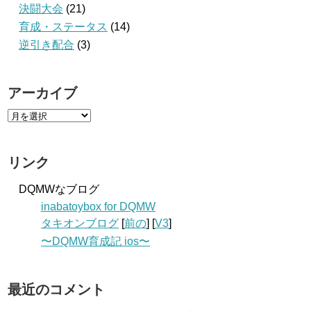
決闘大会
(21)
育成・ステータス
(14)
逆引き配合
(3)
アーカイブ
リンク
DQMWなブログ
inabatoybox for DQMW
タキオンブログ
[
前の
] [
V3
]
〜DQMW育成記 ios〜
最近のコメント