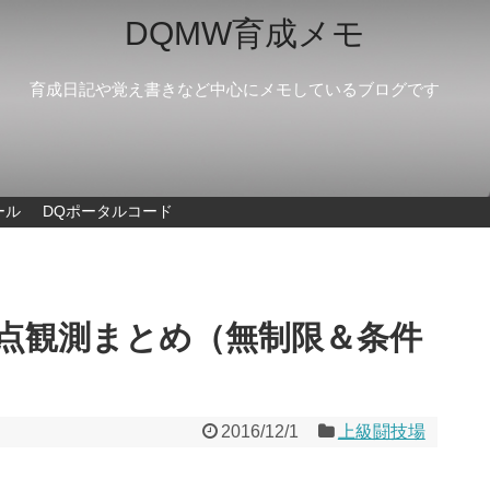
DQMW育成メモ
育成日記や覚え書きなど中心にメモしているブログです
ール
DQポータルコード
定点観測まとめ（無制限＆条件
2016/12/1
上級闘技場