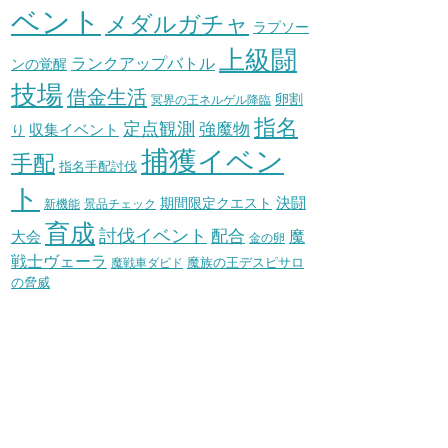
ベント
メダルガチャ
ラプソー
上級闘
ランクアップバトル
ンの覚醒
技場
借金生活
卵割
冥界の王ネルゲル降臨
指名
定点観測
強魔物
収集イベント
り
捕獲イベン
手配
指名手配討伐
ト
決闘
期間限定クエスト
新機能
景品チェック
育成
討伐イベント
配合
魔
大会
金の卵
戦士ヴェーラ
魔族の王デスピサロ
魔戦車ダビド
の脅威