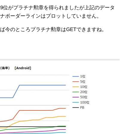
5位、119位がプラチナ勲章を得られましたが上記のデータ
チナボーダーラインはプロットしていません。
めば今のところプラチナ勲章はGETできますね。