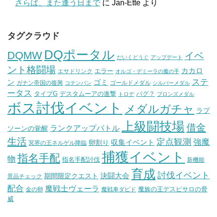
さらば、また逢う日まで
に
Jan-Ette
より
タグクラウド
DQポータル
DQMW
イベ
だいくどうぐ
アップデート
ント格闘場
カカロ
エラー
エサドリンク
オルゴ・デミーラの魔の手
ステ
ン
ゴミ
ガナン帝国の復興
ゴールドメダル
コテンパン
シルバーメダル
ータス
タイプG
デスタムーアの進撃
バグ？
トロデ
ブロンズメダル
ボス討伐イベント
メダルガチャ
ラプ
上級闘技場
借金
ランクアップバトル
ソーンの覚醒
生活
定点観測
強魔
収集イベント
卵割り
冥界の王ネルゲル降臨
捕獲イベント
指名手配
物
指名手配討伐
新機能
育成
討伐イベント
決闘大会
期間限定クエスト
景品チェック
配合
魔戦士ヴェーラ
魔族の王デスピサロの脅
金の卵
魔戦車ダビド
威