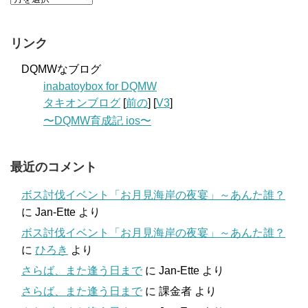
リンク
DQMWなブログ
inabatoybox for DQMW
タキオンブログ
[
前の
] [
V3
]
〜DQMW育成記 ios〜
最近のコメント
ボス討伐イベント「お月見海岸の夜宴」～あんた誰？
に
Jan-Ette
より
ボス討伐イベント「お月見海岸の夜宴」～あんた誰？
に
ひろき
より
さらば、また逢う日まで
に
Jan-Ette
より
さらば、また逢う日まで
に
課金者
より