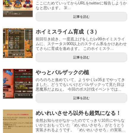
ここにためていってからURLをtwitterに報告しようか
なと思います。 3/...
記事を読む
ホイミスライム育成（３）
前回引き続き、一度底上げをしたLv99ホイミスライ
ムに、ステータス900以上のスライム系をかけあわせ
てさらに育成を進めます。 このホイミスラ...
記事を読む
やっとバルザックの槌
のろのろと進めていて、ようやくLv35までやってき
ました。どうでもいいけどバルザックって見た目は
悪魔系だよねぇ。 今回のボス討伐イベントでは...
記事を読む
めいれいさせろ以外も超気になる！
全然お知らせがなかったのでてっきり10月にやらな
いかとおもっていた「めいれいさせろ」がとうとう
実装されるようです。 「めいれいさせろ」の実装...