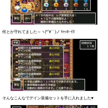
何とか守れてました～ヽ(*´∀｀)ノ ｷｬｯﾎｰｲ!!
そんなこんなでデイン装備セットを手に入れました♥