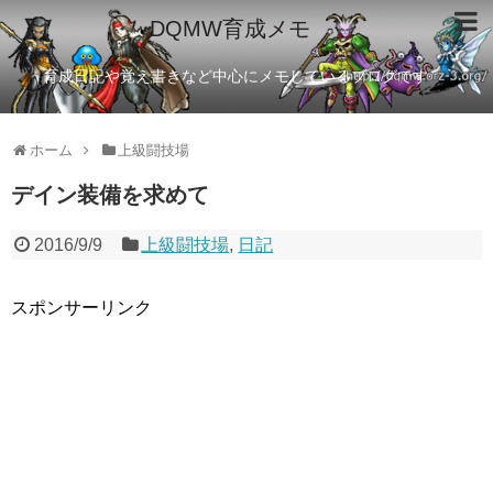
DQMW育成メモ
育成日記や覚え書きなど中心にメモしているブログです
ホーム
上級闘技場
デイン装備を求めて
2016/9/9
上級闘技場
,
日記
スポンサーリンク