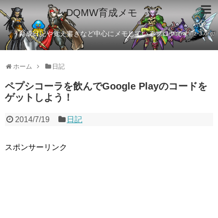
DQMW育成メモ
育成日記や覚え書きなど中心にメモしているブログです
ホーム
日記
ペプシコーラを飲んでGoogle Playのコードを
ゲットしよう！
2014/7/19
日記
スポンサーリンク