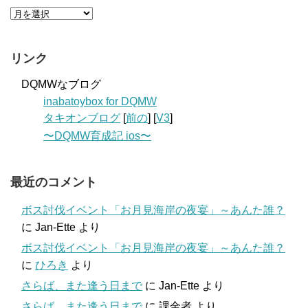
リンク
DQMWなブログ
inabatoybox for DQMW
タキオンブログ
[
前の
] [
V3
]
〜DQMW育成記 ios〜
最近のコメント
ボス討伐イベント「お月見海岸の夜宴」～あんた誰？
に
Jan-Ette
より
ボス討伐イベント「お月見海岸の夜宴」～あんた誰？
に
ひろき
より
さらば、また逢う日まで
に
Jan-Ette
より
さらば、また逢う日まで
に
課金者
より