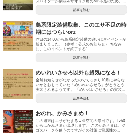
スパイダーが劇弱＆ザオリク用のMP不足のため、...
記事を読む
鳥系限定装備取集、このエサ不足の時
期にはつらいorz
昨日の14:00から鳥系限定装備の追いはぎイベントが
始まりました。（参考：公式のお知らせ） ちなみ
に、このイベントが終了する1...
記事を読む
めいれいさせろ以外も超気になる！
全然お知らせがなかったのでてっきり10月にやらな
いかとおもっていた「めいれいさせろ」がとうとう
実装されるようです。 「めいれいさせろ」の実装...
記事を読む
おのれ、かみさまめ！
この週末はエサがたまる→亜空間の毎日です。Lv50
からはかみさまが出現します。 このかみさまは、ジ
ゴスパークを使うのですがその対策に雷属性の...