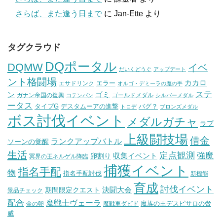
さらば、また逢う日まで
に
Jan-Ette
より
タグクラウド
DQポータル
DQMW
イベ
だいくどうぐ
アップデート
ント格闘場
カカロ
エラー
エサドリンク
オルゴ・デミーラの魔の手
ステ
ン
ゴミ
ガナン帝国の復興
ゴールドメダル
コテンパン
シルバーメダル
ータス
タイプG
デスタムーアの進撃
バグ？
トロデ
ブロンズメダル
ボス討伐イベント
メダルガチャ
ラプ
上級闘技場
借金
ランクアップバトル
ソーンの覚醒
生活
定点観測
強魔
収集イベント
卵割り
冥界の王ネルゲル降臨
捕獲イベント
指名手配
物
指名手配討伐
新機能
育成
討伐イベント
決闘大会
期間限定クエスト
景品チェック
配合
魔戦士ヴェーラ
魔族の王デスピサロの脅
金の卵
魔戦車ダビド
威