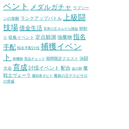
ベント
メダルガチャ
ラプソー
上級闘
ランクアップバトル
ンの覚醒
技場
借金生活
卵割
冥界の王ネルゲル降臨
指名
定点観測
強魔物
収集イベント
り
捕獲イベン
手配
指名手配討伐
ト
決闘
期間限定クエスト
新機能
景品チェック
育成
討伐イベント
配合
魔
大会
金の卵
戦士ヴェーラ
魔族の王デスピサロ
魔戦車ダビド
の脅威