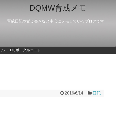
DQMW育成メモ
育成日記や覚え書きなど中心にメモしているブログです
ール
DQポータルコード
2016/6/14
日記