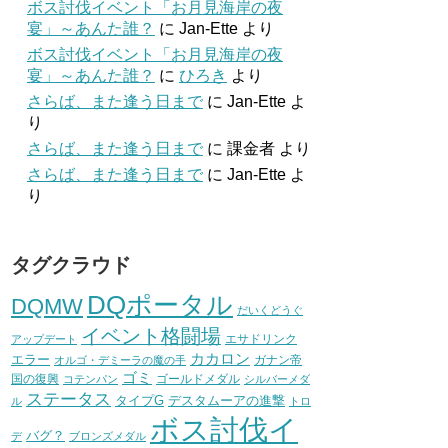
ボス討伐イベント「お月見海岸の夜
宴」～あんた誰？
に
Jan-Ette
より
ボス討伐イベント「お月見海岸の夜
宴」～あんた誰？
に
ひろき
より
さらば、また逢う日まで
に
Jan-Ette
よ
り
さらば、また逢う日まで
に
課金者
より
さらば、また逢う日まで
に
Jan-Ette
よ
り
タグクラウド
DQポータル
DQMW
だいくどうぐ
イベント格闘場
エサドリンク
アップデート
カカロン
エラー
ガナン帝
オルゴ・デミーラの魔の手
ゴミ
国の復興
ゴールドメダル
コテンパン
シルバーメダ
ステータス
タイプG
デスタムーアの進撃
ル
トロ
ボス討伐イ
バグ？
デ
ブロンズメダル