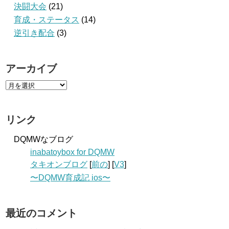
決闘大会
(21)
育成・ステータス
(14)
逆引き配合
(3)
アーカイブ
リンク
DQMWなブログ
inabatoybox for DQMW
タキオンブログ
[
前の
] [
V3
]
〜DQMW育成記 ios〜
最近のコメント