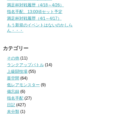
満足杯対戦履歴（4/18～4/26）
指名手配、13:00頃セット予定
満足杯対戦履歴（4/1～4/17）
もう新規のイベントはないのかしら
ん・・・
カテゴリー
その他
(11)
ランクアップバトル
(14)
上級闘技場
(55)
亜空間
(64)
低レアモンスター
(9)
備忘録
(6)
指名手配
(27)
日記
(427)
未分類
(1)