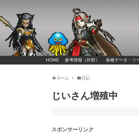
HOME
参考情報（外部）
各種データ・ツ
ホーム
日記
じいさん増殖中
スポンサーリンク