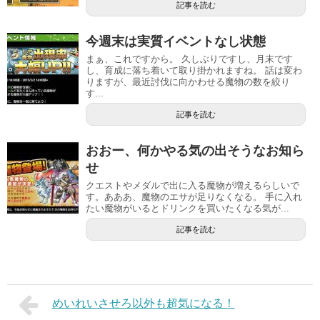
記事を読む
今週末は実質イベントなし状態
まぁ、これですから。 久しぶりですし、月末です
し、育成に落ち着いて取り掛かれますね。 話は変わ
りますが、最近討伐に向かわせる魔物の数を絞り
す...
記事を読む
おおー、何かやる気の出そうなお知ら
せ
クエストやメダルで出に入る魔物が増えるらしいで
す。あああ、魔物のエサが足りなくなる。 手に入れ
たい魔物がいるとドリンクを買いたくなる気が...
記事を読む
めいれいさせろ以外も超気になる！