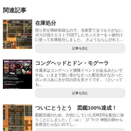
関連記事
在庫処分
預り所が満杯気味なので、当座育てるつもりがない
ボス討伐クエストでGETしたモンスターを＋値付け
に使って在庫処分しました。 さようならしびれく...
記事を読む
コングヘッドとドン・モグーラ
今週末はコングヘッド捕獲イベントがあるみたいで
すね。いままで使い道がなかった配合先がなかった
ポンポコあにきが日の目を見そうです。（といって
も...
記事を読む
ついにとうとう 図鑑100%達成！
図鑑完成のため、大切にしていたJOKERを配合に使
うことにしました。(´；ω；｀)ﾌﾞﾜｯツ 神獣の卵から
全然当たらないのでし...