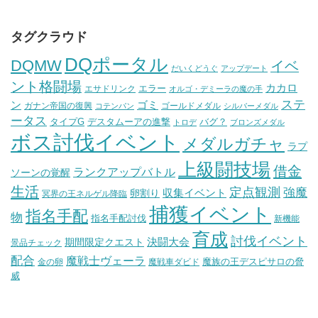
タグクラウド
DQポータル
DQMW
イベ
だいくどうぐ
アップデート
ント格闘場
カカロ
エラー
エサドリンク
オルゴ・デミーラの魔の手
ステ
ン
ゴミ
ガナン帝国の復興
ゴールドメダル
コテンパン
シルバーメダル
ータス
タイプG
デスタムーアの進撃
バグ？
トロデ
ブロンズメダル
ボス討伐イベント
メダルガチャ
ラプ
上級闘技場
借金
ランクアップバトル
ソーンの覚醒
生活
定点観測
強魔
収集イベント
卵割り
冥界の王ネルゲル降臨
捕獲イベント
指名手配
物
指名手配討伐
新機能
育成
討伐イベント
決闘大会
期間限定クエスト
景品チェック
配合
魔戦士ヴェーラ
魔族の王デスピサロの脅
金の卵
魔戦車ダビド
威