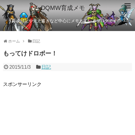
DQMW育成メモ
育成日記や覚え書きなど中心にメモしているブログです
ホーム
日記
もってけドロボー！
2015/11/3
日記
スポンサーリンク