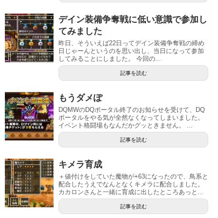
デイン装備争奪戦に低い意識で参加し
てみました
昨日、そういえば22日ってデイン装備争奪戦の締め
日じゃーんというのを思い出し、当日になって参加
してみることにしました。 今回の...
記事を読む
もうダメぽ
DQMWのDQポータル終了のお知らせを受けて、DQ
ポータルをやる気が全然なくなってしまいました。
イベント格闘場もなんだかグッときません。 ...
記事を読む
キメラ育成
＋値付けをしていた魔物が+63になったので、鳥系と
配合したうえでなんとなくキメラに配合しました。
カカロンさんと一緒に育成に出したところあっと...
記事を読む