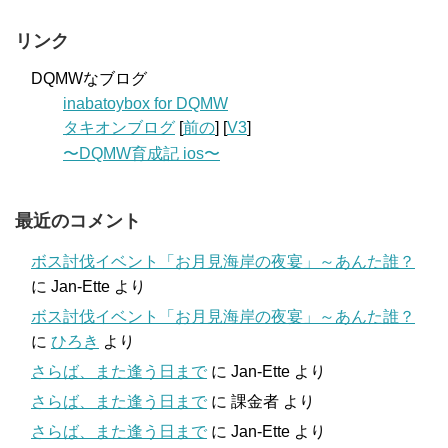
リンク
DQMWなブログ
inabatoybox for DQMW
タキオンブログ
[
前の
] [
V3
]
〜DQMW育成記 ios〜
最近のコメント
ボス討伐イベント「お月見海岸の夜宴」～あんた誰？
に
Jan-Ette
より
ボス討伐イベント「お月見海岸の夜宴」～あんた誰？
に
ひろき
より
さらば、また逢う日まで
に
Jan-Ette
より
さらば、また逢う日まで
に
課金者
より
さらば、また逢う日まで
に
Jan-Ette
より