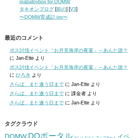
inabatoybox for DQMW
タキオンブログ
[
前の
] [
V3
]
〜DQMW育成記 ios〜
最近のコメント
ボス討伐イベント「お月見海岸の夜宴」～あんた誰？
に
Jan-Ette
より
ボス討伐イベント「お月見海岸の夜宴」～あんた誰？
に
ひろき
より
さらば、また逢う日まで
に
Jan-Ette
より
さらば、また逢う日まで
に
課金者
より
さらば、また逢う日まで
に
Jan-Ette
より
タグクラウド
DQポータル
DQMW
イベ
だいくどうぐ
アップデート