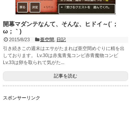
開幕マダンテなんて、そんな、ヒドイ～(´；
ω；｀)
2015/8/23
亜空間
,
日記
引き続きこの週末はエサがたまれば亜空間めぐりに精を出
しております。 Lv.30は赤鬼青鬼コンビ赤青魔物コンビ
Lv.33は卵を取られて気がた...
記事を読む
スポンサーリンク