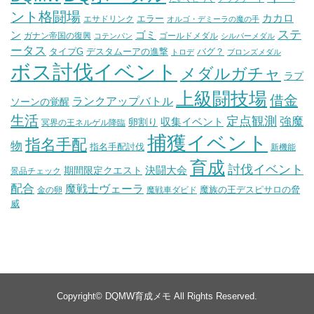
ント格闘場
カカロ
エラー
エサドリンク
オルゴ・デミーラの魔の手
ステ
ン
ゴミ
ガナン帝国の復興
ゴールドメダル
コテンパン
シルバーメダル
ータス
タイプG
デスタムーアの進撃
バグ？
トロデ
ブロンズメダル
ボス討伐イベント
メダルガチャ
ラプ
上級闘技場
借金
ランクアップバトル
ソーンの覚醒
生活
定点観測
強魔
収集イベント
卵割り
冥界の王ネルゲル降臨
捕獲イベント
指名手配
物
指名手配討伐
新機能
育成
討伐イベント
決闘大会
期間限定クエスト
景品チェック
配合
魔戦士ヴェーラ
魔族の王デスピサロの脅
金の卵
魔戦車ダビド
威
Copyright©
DQMW育成メモ
All Rights Reserved.