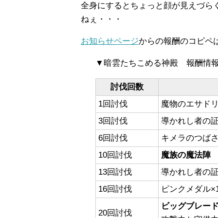
全身にするとちょっと顔が見えづら
ねぇ・・・
お知らせページ
からの報酬のコピペ
▼暗雲たちこめる神殿 報酬情
討伐回数
1回討伐
魔物のエサドリ
3回討伐
導かれし者の証
6回討伐
キメラのつばさ
10回討伐
魔族の魔法陣
13回討伐
導かれし者の証
16回討伐
ピンクメダル×1
ビッグブレー
20回討伐