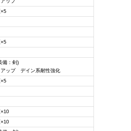
力アップ
×5
×5
装備：剣)
力アップ デイン系耐性強化
×5
×10
×10