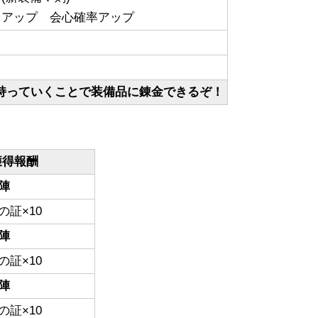
力アップ 会心確率アップ
持っていくことで装備品に錬金できるぞ！
獲得報酬
陣
の証×10
陣
の証×10
陣
の証×10