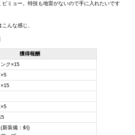
くビミョー。特技も地雷がないので手に入れたいです
はこんな感じ、
報
獲得報酬
ンク×15
×5
×15
×5
5
ド
(新装備：剣)