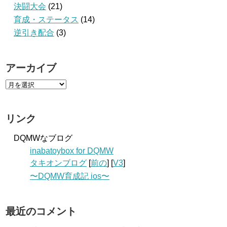
決闘大会
(21)
育成・ステータス
(14)
逆引き配合
(3)
アーカイブ
リンク
DQMWなブログ
inabatoybox for DQMW
タキオンブログ
[
前の
] [
V3
]
〜DQMW育成記 ios〜
最近のコメント