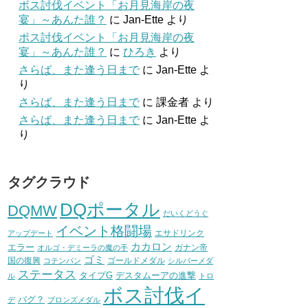
ボス討伐イベント「お月見海岸の夜
宴」～あんた誰？
に
Jan-Ette
より
ボス討伐イベント「お月見海岸の夜
宴」～あんた誰？
に
ひろき
より
さらば、また逢う日まで
に
Jan-Ette
よ
り
さらば、また逢う日まで
に
課金者
より
さらば、また逢う日まで
に
Jan-Ette
よ
り
タグクラウド
DQポータル
DQMW
だいくどうぐ
イベント格闘場
エサドリンク
アップデート
カカロン
エラー
ガナン帝
オルゴ・デミーラの魔の手
ゴミ
国の復興
ゴールドメダル
コテンパン
シルバーメダ
ステータス
タイプG
デスタムーアの進撃
ル
トロ
ボス討伐イ
バグ？
デ
ブロンズメダル