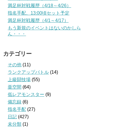
満足杯対戦履歴（4/18～4/26）
指名手配、13:00頃セット予定
満足杯対戦履歴（4/1～4/17）
もう新規のイベントはないのかしら
ん・・・
カテゴリー
その他
(11)
ランクアップバトル
(14)
上級闘技場
(55)
亜空間
(64)
低レアモンスター
(9)
備忘録
(6)
指名手配
(27)
日記
(427)
未分類
(1)