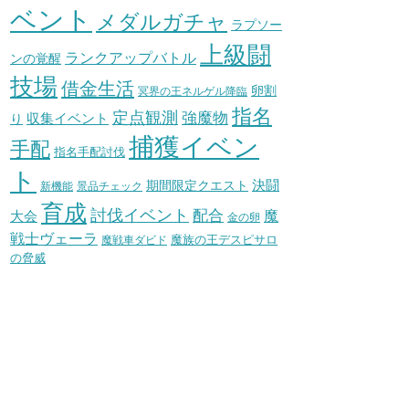
ベント
メダルガチャ
ラプソー
上級闘
ランクアップバトル
ンの覚醒
技場
借金生活
卵割
冥界の王ネルゲル降臨
指名
定点観測
強魔物
収集イベント
り
捕獲イベン
手配
指名手配討伐
ト
決闘
期間限定クエスト
新機能
景品チェック
育成
討伐イベント
配合
魔
大会
金の卵
戦士ヴェーラ
魔族の王デスピサロ
魔戦車ダビド
の脅威