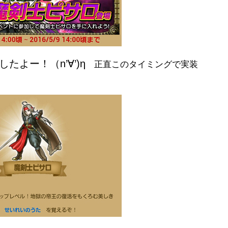
したよー！
（n’∀’)η
正直このタイミングで実装