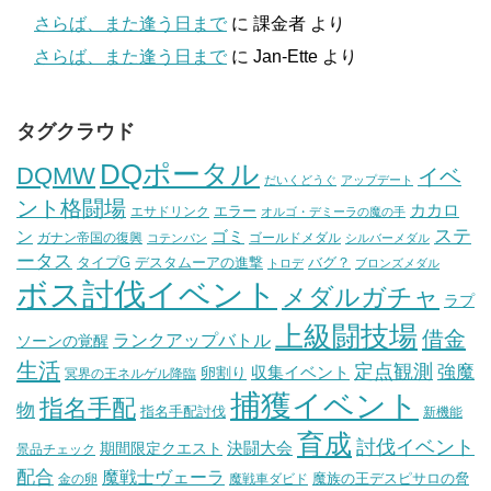
さらば、また逢う日まで
に
課金者
より
さらば、また逢う日まで
に
Jan-Ette
より
タグクラウド
DQポータル
DQMW
イベ
だいくどうぐ
アップデート
ント格闘場
カカロ
エラー
エサドリンク
オルゴ・デミーラの魔の手
ステ
ン
ゴミ
ガナン帝国の復興
ゴールドメダル
コテンパン
シルバーメダル
ータス
タイプG
デスタムーアの進撃
バグ？
トロデ
ブロンズメダル
ボス討伐イベント
メダルガチャ
ラプ
上級闘技場
借金
ランクアップバトル
ソーンの覚醒
生活
定点観測
強魔
収集イベント
卵割り
冥界の王ネルゲル降臨
捕獲イベント
指名手配
物
指名手配討伐
新機能
育成
討伐イベント
決闘大会
期間限定クエスト
景品チェック
配合
魔戦士ヴェーラ
魔族の王デスピサロの脅
金の卵
魔戦車ダビド