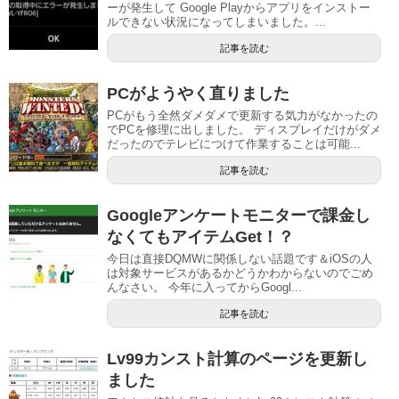
ーが発生して Google Playからアプリをインストー
ルできない状況になってしまいました。...
記事を読む
PCがようやく直りました
PCがもう全然ダメダメで更新する気力がなかったの
でPCを修理に出しました。 ディスプレイだけがダメ
だったのでテレビにつけて作業することは可能...
記事を読む
Googleアンケートモニターで課金し
なくてもアイテムGet！？
今日は直接DQMWに関係しない話題です＆iOSの人
は対象サービスがあるかどうかわからないのでごめ
んなさい。 今年に入ってからGoogl...
記事を読む
Lv99カンスト計算のページを更新し
ました