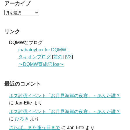
アーカイブ
リンク
DQMWなブログ
inabatoybox for DQMW
タキオンブログ
[
前の
] [
V3
]
〜DQMW育成記 ios〜
最近のコメント
ボス討伐イベント「お月見海岸の夜宴」～あんた誰？
に
Jan-Ette
より
ボス討伐イベント「お月見海岸の夜宴」～あんた誰？
に
ひろき
より
さらば、また逢う日まで
に
Jan-Ette
より