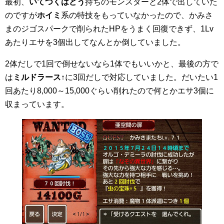
最初、
いてつくはどう
持ちのモンスターと2体で出していた
のですが
ホイミ
系の特技をもっていなかったので、かみさ
まのジゴスパークで削られたHPをうまく回復できず、1Lv
あたりエサを3個出してなんとか倒していました。
2体だしで1回で倒せないなら1体でもいいかと、最後の方で
は
ミルドラース
↑に3回だしで対応していました。だいたい1
回あたり8,000～15,000ぐらい削れたので何とかエサ3個に
収まっています。