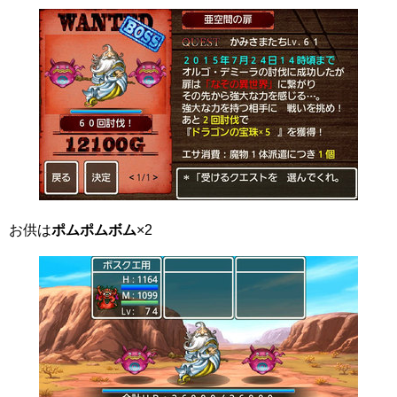
お供は
ポムポムボム
×2