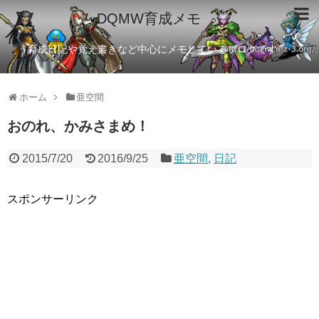
DQMW育成メモ
育成日記や覚え書きなど中心にメモしているブログです
ホーム
亜空間
おのれ、かみさまめ！
2015/7/20
2016/9/25
亜空間
,
日記
スポンサーリンク