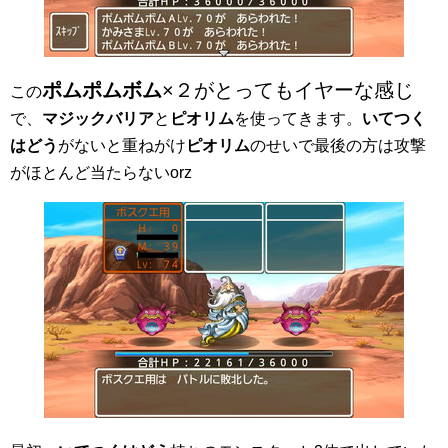
ポムポムボム
×２がとってもイヤーな感じ
この
で、
マジックバリア
と
ピオリム
を使ってきます。
いてつく
はどう
がないと重ねがけ
ピオリム
のせいで最後の方は攻撃
がほとんど当たらないorz