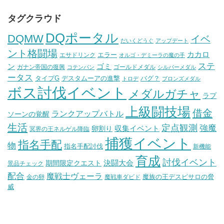
タグクラウド
DQポータル
DQMW
イベ
だいくどうぐ
アップデート
ント格闘場
カカロ
エラー
エサドリンク
オルゴ・デミーラの魔の手
ステ
ン
ゴミ
ガナン帝国の復興
ゴールドメダル
コテンパン
シルバーメダル
ータス
タイプG
デスタムーアの進撃
バグ？
トロデ
ブロンズメダル
ボス討伐イベント
メダルガチャ
ラプ
上級闘技場
借金
ランクアップバトル
ソーンの覚醒
生活
定点観測
強魔
収集イベント
卵割り
冥界の王ネルゲル降臨
捕獲イベント
指名手配
物
指名手配討伐
新機能
育成
討伐イベント
決闘大会
期間限定クエスト
景品チェック
配合
魔戦士ヴェーラ
魔族の王デスピサロの脅
金の卵
魔戦車ダビド
威