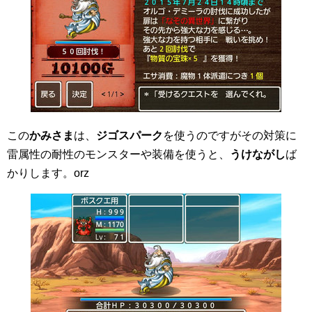
この
かみさま
は、
ジゴスパーク
を使うのですがその対策に
雷属性の耐性のモンスターや装備を使うと、
うけながし
ば
かりします。orz