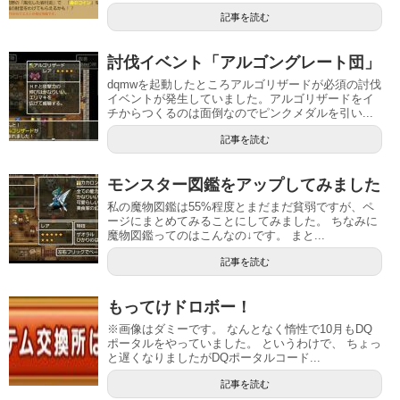
記事を読む
討伐イベント「アルゴングレート団」
dqmwを起動したところアルゴリザードが必須の討伐
イベントが発生していました。アルゴリザードをイ
チからつくるのは面倒なのでピンクメダルを引い...
記事を読む
モンスター図鑑をアップしてみました
私の魔物図鑑は55%程度とまだまだ貧弱ですが、ペ
ージにまとめてみることにしてみました。 ちなみに
魔物図鑑ってのはこんなの↓です。 まと...
記事を読む
もってけドロボー！
※画像はダミーです。 なんとなく惰性で10月もDQ
ポータルをやっていました。 というわけで、 ちょっ
と遅くなりましたがDQポータルコード...
記事を読む