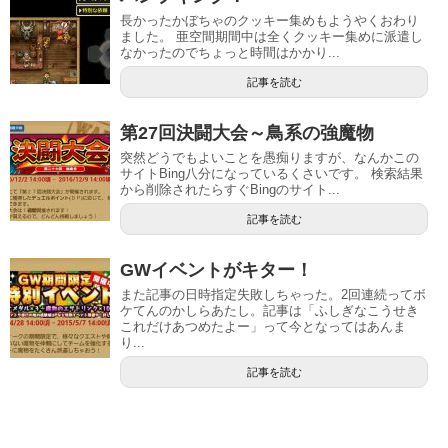
長かったかぼちゃのクッキー集めもようやくおわり
ました。 亜空間期間中は全くクッキー集めに派遣し
なかったのでちょっと時間はかかり...
記事を読む
第27回決闘大会～鳥系の強魔物
突然どうでもよいことを愚痴りますが、なんかこの
サイトBing八分になっているくさいです。 検索結果
から削除されたらすぐBingのサイト...
記事を読む
GWイベントがキター！
また記事の日時指定失敗しちゃった。2回連続ってボ
ケてんのかしらあたし。記事は「ふしぎなこうせき
これだけあつめたよー」って今となってはあんま
り...
記事を読む