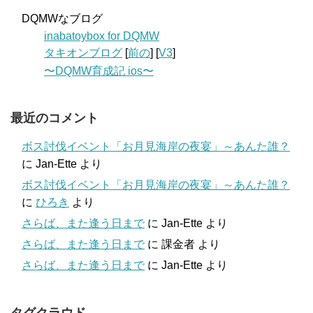
DQMWなブログ
inabatoybox for DQMW
タキオンブログ
[
前の
] [
V3
]
〜DQMW育成記 ios〜
最近のコメント
ボス討伐イベント「お月見海岸の夜宴」～あんた誰？
に
Jan-Ette
より
ボス討伐イベント「お月見海岸の夜宴」～あんた誰？
に
ひろき
より
さらば、また逢う日まで
に
Jan-Ette
より
さらば、また逢う日まで
に
課金者
より
さらば、また逢う日まで
に
Jan-Ette
より