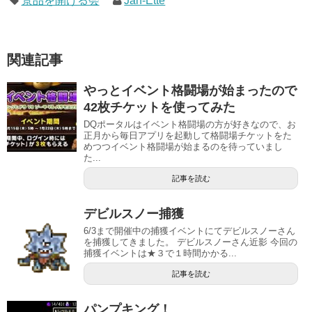
景品を開ける会
Jan-Ette
関連記事
やっとイベント格闘場が始まったので
42枚チケットを使ってみた
DQポータルはイベント格闘場の方が好きなので、お
正月から毎日アプリを起動して格闘場チケットをた
めつつイベント格闘場が始まるのを待っていまし
た...
記事を読む
デビルスノー捕獲
6/3まで開催中の捕獲イベントにてデビルスノーさん
を捕獲してきました。 デビルスノーさん近影 今回の
捕獲イベントは★３で１時間かかる...
記事を読む
パンプキング！