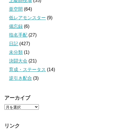
上級闘技場
(55)
亜空間
(64)
低レアモンスター
(9)
備忘録
(6)
指名手配
(27)
日記
(427)
未分類
(1)
決闘大会
(21)
育成・ステータス
(14)
逆引き配合
(3)
アーカイブ
リンク