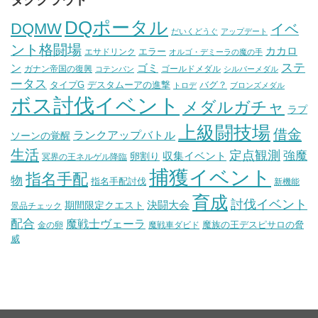
タグクラウド
DQポータル
DQMW
イベ
だいくどうぐ
アップデート
ント格闘場
カカロ
エラー
エサドリンク
オルゴ・デミーラの魔の手
ステ
ン
ゴミ
ガナン帝国の復興
ゴールドメダル
コテンパン
シルバーメダル
ータス
タイプG
デスタムーアの進撃
バグ？
トロデ
ブロンズメダル
ボス討伐イベント
メダルガチャ
ラプ
上級闘技場
借金
ランクアップバトル
ソーンの覚醒
生活
定点観測
強魔
収集イベント
卵割り
冥界の王ネルゲル降臨
捕獲イベント
指名手配
物
指名手配討伐
新機能
育成
討伐イベント
決闘大会
期間限定クエスト
景品チェック
配合
魔戦士ヴェーラ
魔族の王デスピサロの脅
金の卵
魔戦車ダビド
威