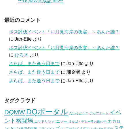
〜DQMW育成記 ios〜
最近のコメント
ボス討伐イベント「お月見海岸の夜宴」～あんた誰？
に
Jan-Ette
より
ボス討伐イベント「お月見海岸の夜宴」～あんた誰？
に
ひろき
より
さらば、また逢う日まで
に
Jan-Ette
より
さらば、また逢う日まで
に
課金者
より
さらば、また逢う日まで
に
Jan-Ette
より
タグクラウド
DQポータル
DQMW
イベ
だいくどうぐ
アップデート
ント格闘場
カカロ
エラー
エサドリンク
オルゴ・デミーラの魔の手
ステ
ン
ゴミ
ガナン帝国の復興
ゴールドメダル
コテンパン
シルバーメダル