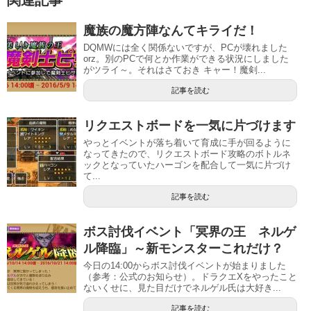
関連記事
魔族の魔方陣なんてキライだ！
DQMWには全く関係ないですが、PCが壊れました
orz。別のPCで何とか作業ができる状況にしました
がツライ～。それはさておき キャー！魔剣...
記事を読む
リクエストボードを一気に片づけます
やっとイベントが落ち着いて育成に手が回るように
なってきたので、リクエストボード攻略のボトルネ
ックとなっていたハーゴンを配合して一気に片づけ
て...
記事を読む
ボス討伐イベント「冥界の王 ネルゲ
ル降臨」～新モンスターこれだけ？
今日の14:00からボス討伐イベントが始まりました
（参考：公式のお知らせ）。ドラクエXをやったこと
ないくせに、見た目だけでネルゲル氏は大好き...
記事を読む