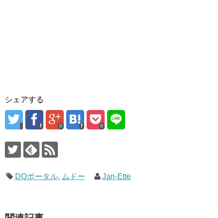
シェアする
0
0
DQポータル
,
ムドー
Jan-Ette