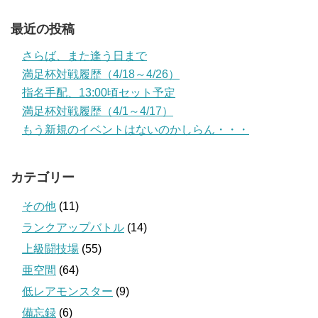
最近の投稿
さらば、また逢う日まで
満足杯対戦履歴（4/18～4/26）
指名手配、13:00頃セット予定
満足杯対戦履歴（4/1～4/17）
もう新規のイベントはないのかしらん・・・
カテゴリー
その他
(11)
ランクアップバトル
(14)
上級闘技場
(55)
亜空間
(64)
低レアモンスター
(9)
備忘録
(6)