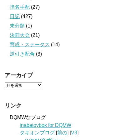
指名手配
(27)
日記
(427)
未分類
(1)
決闘大会
(21)
育成・ステータス
(14)
逆引き配合
(3)
アーカイブ
リンク
DQMWなブログ
inabatoybox for DQMW
タキオンブログ
[
前の
] [
V3
]