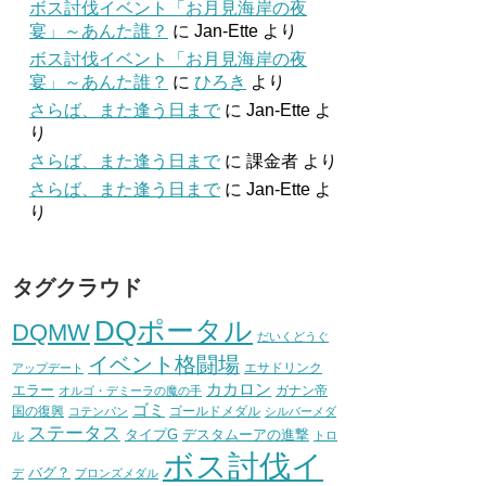
ボス討伐イベント「お月見海岸の夜
宴」～あんた誰？
に
Jan-Ette
より
ボス討伐イベント「お月見海岸の夜
宴」～あんた誰？
に
ひろき
より
さらば、また逢う日まで
に
Jan-Ette
よ
り
さらば、また逢う日まで
に
課金者
より
さらば、また逢う日まで
に
Jan-Ette
よ
り
タグクラウド
DQポータル
DQMW
だいくどうぐ
イベント格闘場
エサドリンク
アップデート
カカロン
エラー
ガナン帝
オルゴ・デミーラの魔の手
ゴミ
国の復興
ゴールドメダル
コテンパン
シルバーメダ
ステータス
タイプG
デスタムーアの進撃
ル
トロ
ボス討伐イ
バグ？
デ
ブロンズメダル