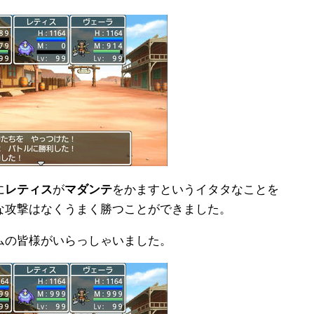
に
レティス
が
マダンテ
をかますというイタタなことを
な攻撃はなくうまく勝つことができました。
ムの皆様がいらっしゃいました。