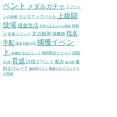
ベント
メダルガチャ
ラプソー
上級闘
ランクアップバトル
ンの覚醒
技場
借金生活
卵割
冥界の王ネルゲル降臨
指名
定点観測
強魔物
収集イベント
り
捕獲イベン
手配
指名手配討伐
ト
決闘
期間限定クエスト
新機能
景品チェック
育成
討伐イベント
配合
魔
大会
金の卵
戦士ヴェーラ
魔族の王デスピサロ
魔戦車ダビド
の脅威