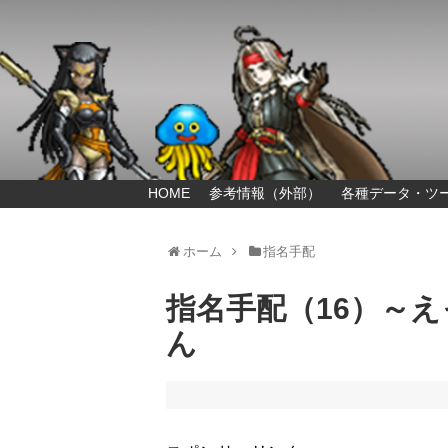
HOME
参考情報（外部）
各種データ・ツ
ホーム
指名手配
指名手配（16）～
ん