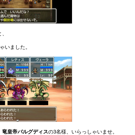
と、
しゃいました。
、
竜皇帝バルグディス
の3名様、いらっしゃいませ。