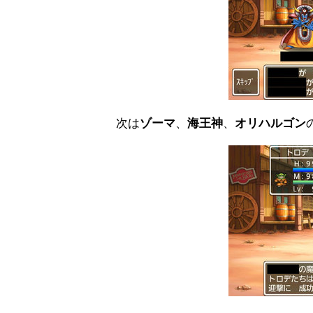
次は
ゾーマ
、
海王神
、
オリハルゴン