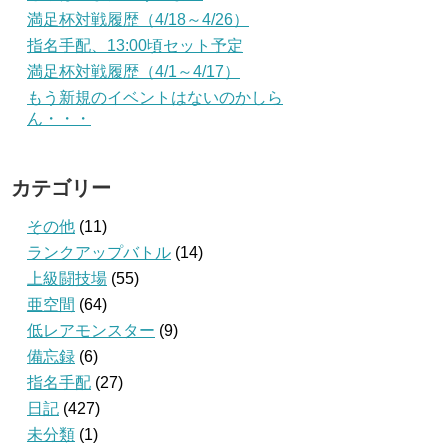
満足杯対戦履歴（4/18～4/26）
指名手配、13:00頃セット予定
満足杯対戦履歴（4/1～4/17）
もう新規のイベントはないのかしら
ん・・・
カテゴリー
その他
(11)
ランクアップバトル
(14)
上級闘技場
(55)
亜空間
(64)
低レアモンスター
(9)
備忘録
(6)
指名手配
(27)
日記
(427)
未分類
(1)