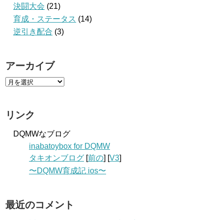
決闘大会
(21)
育成・ステータス
(14)
逆引き配合
(3)
アーカイブ
リンク
DQMWなブログ
inabatoybox for DQMW
タキオンブログ
[
前の
] [
V3
]
〜DQMW育成記 ios〜
最近のコメント