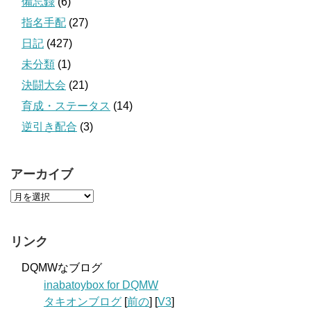
備忘録
(6)
指名手配
(27)
日記
(427)
未分類
(1)
決闘大会
(21)
育成・ステータス
(14)
逆引き配合
(3)
アーカイブ
リンク
DQMWなブログ
inabatoybox for DQMW
タキオンブログ
[
前の
] [
V3
]