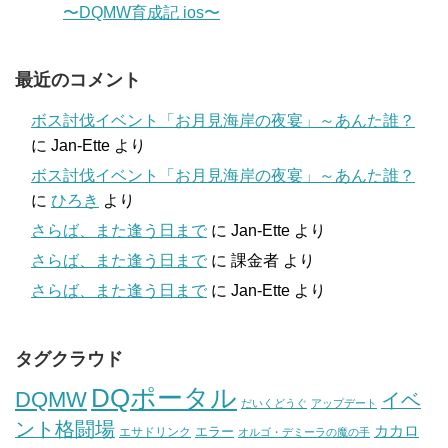
〜DQMW育成記 ios〜
最近のコメント
ボス討伐イベント「お月見海岸の夜宴」～あんた誰？
に
Jan-Ette
より
ボス討伐イベント「お月見海岸の夜宴」～あんた誰？
に
ひろき
より
さらば、また逢う日まで
に
Jan-Ette
より
さらば、また逢う日まで
に
課金者
より
さらば、また逢う日まで
に
Jan-Ette
より
タグクラウド
DQポータル
DQMW
イベ
だいくどうぐ
アップデート
ント格闘場
カカロ
エラー
エサドリンク
オルゴ・デミーラの魔の手