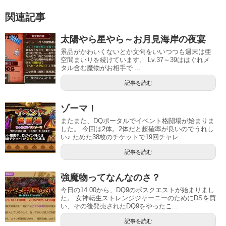
関連記事
太陽やら星やら～お月見海岸の夜宴
景品がかわいくないとか文句をいいつつも週末は亜
空間まいりを続けています。 Lv.37～39ははぐれメ
タル含む魔物がお相手で ...
記事を読む
ゾーマ！
またまた、DQポータルでイベント格闘場が始まりま
した。 今回は2体。2体だと超確率が良いのでうれし
い♪ ためた38枚のチケットで19回チャレ...
記事を読む
強魔物ってなんなのさ？
今日の14:00から、DQ9のボスクエストが始まりまし
た。 女神転生ストレンジジャーニーのためにDSを買
い、その後発売されたDQ9をやったこ...
記事を読む