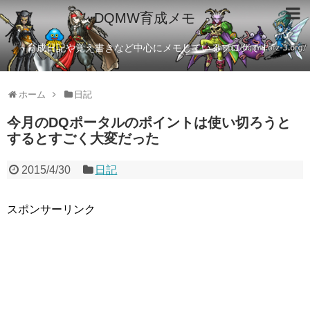
DQMW育成メモ
育成日記や覚え書きなど中心にメモしているブログです
ホーム
日記
今月のDQポータルのポイントは使い切ろうと
するとすごく大変だった
2015/4/30
日記
スポンサーリンク