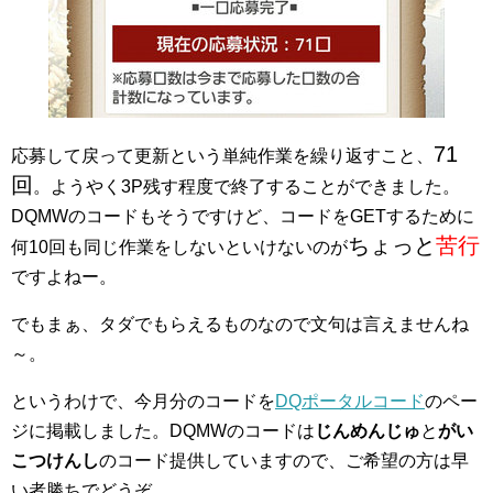
71
応募して戻って更新という単純作業を繰り返すこと、
回
。ようやく3P残す程度で終了することができました。
DQMWのコードもそうですけど、コードをGETするために
ちょっと
苦行
何10回も同じ作業をしないといけないのが
ですよねー。
でもまぁ、タダでもらえるものなので文句は言えませんね
～。
というわけで、今月分のコードを
DQポータルコード
のペー
ジに掲載しました。DQMWのコードは
じんめんじゅ
と
がい
こつけんし
のコード提供していますので、ご希望の方は早
い者勝ちでどうぞ。