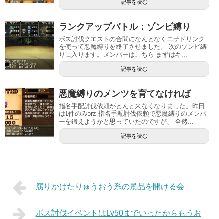
記事を読む
ランクアップバトル：ゾンビ縛り
ボス討伐クエストの合間になんとなくエサドリンク
を使って悪魔縛りを終了させました。 次のゾンビ縛
りに入ります。メンバーはこちら まずはキ...
記事を読む
悪魔縛りのメンツを育てなければ
指名手配討伐依頼がとんと来なくなりました。昨日
は1件のみorz 指名手配討伐依頼で悪魔縛りのメンバ
ーを鍛えようかと思っていたのですが、 全然...
記事を読む
腐りかけたりゅうおう系の景品を開ける会
ボス討伐イベントはLv50までいったからもうお