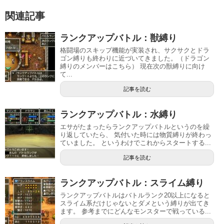
関連記事
ランクアップバトル：獣縛り
格闘場のスキップ機能が実装され、サクサクとドラ
ゴン縛りも終わりに近づいてきました。（ドラゴン
縛りのメンバーはこちら） 現在次の獣縛りに向け
て...
記事を読む
ランクアップバトル：水縛り
エサがたまったらランクアップバトルというのを繰
り返していたら、 気付いた時には物質縛りが終わっ
ていました。 というわけでこれからスタートする...
記事を読む
ランクアップバトル：スライム縛り
ランクアップバトルはバトルランク20以上になると
スライム系だけじゃないとダメという縛りが出てき
ます。 参考までにどんなモンスターで戦っている...