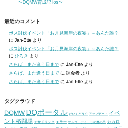
〜DQMW育成記 ios〜
最近のコメント
ボス討伐イベント「お月見海岸の夜宴」～あんた誰？
に
Jan-Ette
より
ボス討伐イベント「お月見海岸の夜宴」～あんた誰？
に
ひろき
より
さらば、また逢う日まで
に
Jan-Ette
より
さらば、また逢う日まで
に
課金者
より
さらば、また逢う日まで
に
Jan-Ette
より
タグクラウド
DQポータル
DQMW
イベ
だいくどうぐ
アップデート
ント格闘場
カカロ
エラー
エサドリンク
オルゴ・デミーラの魔の手