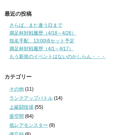
最近の投稿
さらば、また逢う日まで
満足杯対戦履歴（4/18～4/26）
指名手配、13:00頃セット予定
満足杯対戦履歴（4/1～4/17）
もう新規のイベントはないのかしらん・・・
カテゴリー
その他
(11)
ランクアップバトル
(14)
上級闘技場
(55)
亜空間
(64)
低レアモンスター
(9)
備忘録
(6)