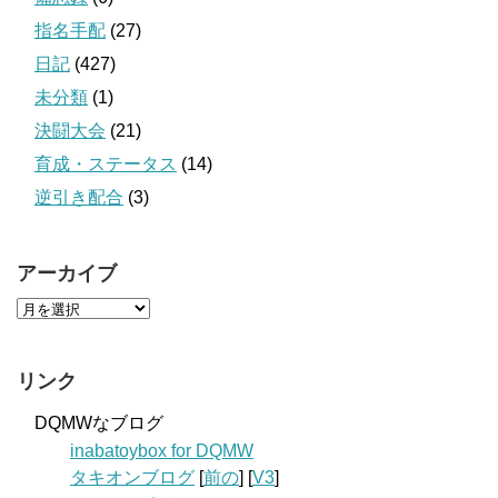
指名手配
(27)
日記
(427)
未分類
(1)
決闘大会
(21)
育成・ステータス
(14)
逆引き配合
(3)
アーカイブ
リンク
DQMWなブログ
inabatoybox for DQMW
タキオンブログ
[
前の
] [
V3
]