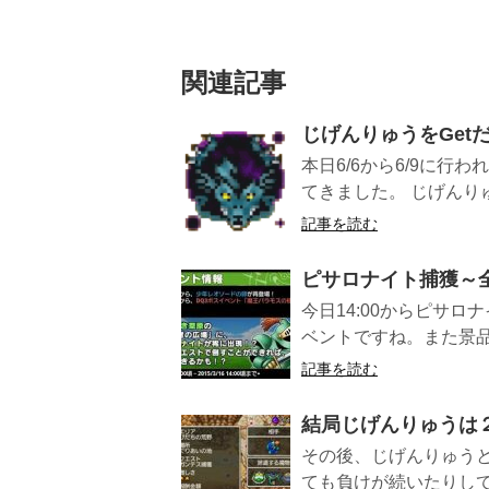
関連記事
じげんりゅうをGet
本日6/6から6/9に
てきました。 じげんりゅ
記事を読む
ピサロナイト捕獲～
今日14:00からピサ
ベントですね。また景品
記事を読む
結局じげんりゅうは
その後、じげんりゅう
ても負けが続いたりし