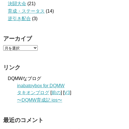
決闘大会
(21)
育成・ステータス
(14)
逆引き配合
(3)
アーカイブ
リンク
DQMWなブログ
inabatoybox for DQMW
タキオンブログ
[
前の
] [
V3
]
〜DQMW育成記 ios〜
最近のコメント