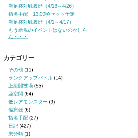
満足杯対戦履歴（4/18～4/26）
指名手配、13:00頃セット予定
満足杯対戦履歴（4/1～4/17）
もう新規のイベントはないのかしら
ん・・・
カテゴリー
その他
(11)
ランクアップバトル
(14)
上級闘技場
(55)
亜空間
(64)
低レアモンスター
(9)
備忘録
(6)
指名手配
(27)
日記
(427)
未分類
(1)