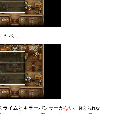
したが、、、
スライムとキラーパンサーが
ない
、替えられな