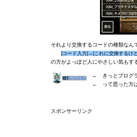
それより交換するコードの種類なん
[コード入力]→[これに交換するけ
の方がよっぽど人にやさしい気もす
← きっとプログ
← って思った方
スポンサーリンク