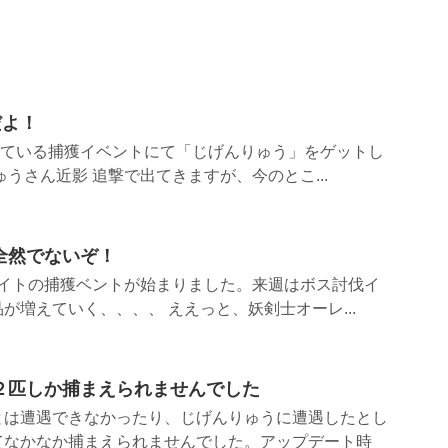
だよ！
行われている捕獲イベントにて「じげんりゅう」をゲットし
うさん近影 追撃で出てきますが、今のとこ...
全然でないぞ！
ロナイトの捕獲ベントが始まりました。来週はボス討伐イ
が増えていく、、、、 ええっと、妖剣士オーレ...
２匹しか捕まえられませんでした
とは遭遇できなかったり、じげんりゅうに遭遇したとし
てなかなか捕まえられませんでした。アップデート時