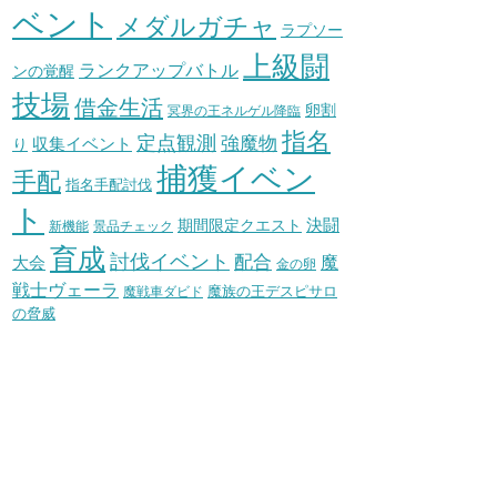
ベント
メダルガチャ
ラプソー
上級闘
ランクアップバトル
ンの覚醒
技場
借金生活
卵割
冥界の王ネルゲル降臨
指名
定点観測
強魔物
収集イベント
り
捕獲イベン
手配
指名手配討伐
ト
決闘
期間限定クエスト
新機能
景品チェック
育成
討伐イベント
配合
魔
大会
金の卵
戦士ヴェーラ
魔族の王デスピサロ
魔戦車ダビド
の脅威