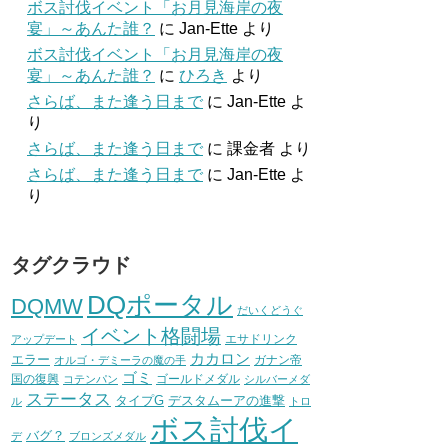
ボス討伐イベント「お月見海岸の夜
宴」～あんた誰？
に
Jan-Ette
より
ボス討伐イベント「お月見海岸の夜
宴」～あんた誰？
に
ひろき
より
さらば、また逢う日まで
に
Jan-Ette
よ
り
さらば、また逢う日まで
に
課金者
より
さらば、また逢う日まで
に
Jan-Ette
よ
り
タグクラウド
DQポータル
DQMW
だいくどうぐ
イベント格闘場
エサドリンク
アップデート
カカロン
エラー
ガナン帝
オルゴ・デミーラの魔の手
ゴミ
国の復興
ゴールドメダル
コテンパン
シルバーメダ
ステータス
タイプG
デスタムーアの進撃
ル
トロ
ボス討伐イ
バグ？
デ
ブロンズメダル