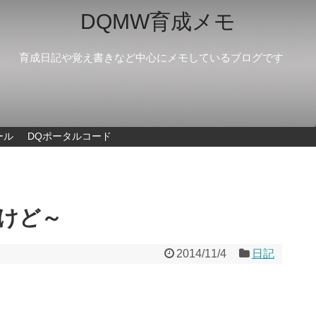
DQMW育成メモ
育成日記や覚え書きなど中心にメモしているブログです
ール
DQポータルコード
けど～
2014/11/4
日記