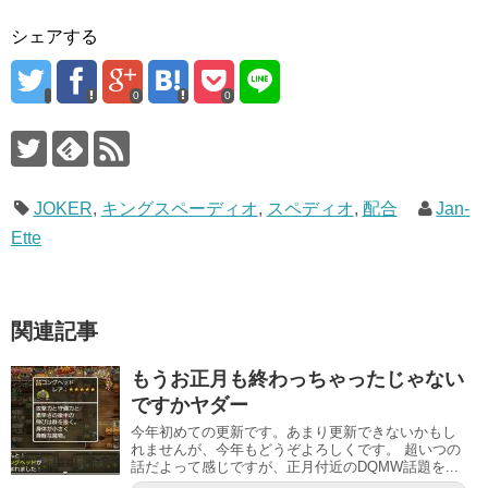
シェアする
0
0
JOKER
,
キングスペーディオ
,
スペディオ
,
配合
Jan-
Ette
関連記事
もうお正月も終わっちゃったじゃない
ですかヤダー
今年初めての更新です。あまり更新できないかもし
れませんが、今年もどうぞよろしくです。 超いつの
話だよって感じですが、正月付近のDQMW話題を...