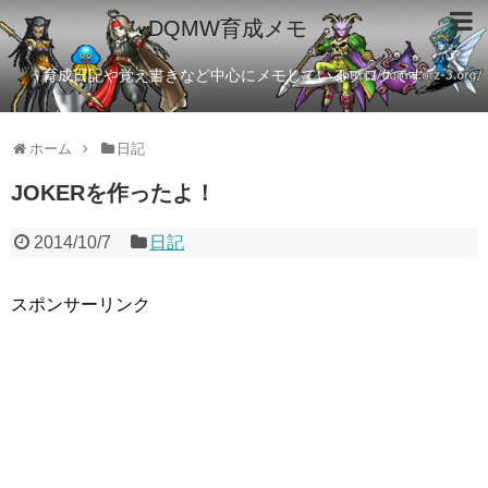
DQMW育成メモ
育成日記や覚え書きなど中心にメモしているブログです
ホーム
日記
JOKERを作ったよ！
2014/10/7
日記
スポンサーリンク