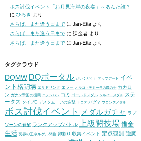
ボス討伐イベント「お月見海岸の夜宴」～あんた誰？
に
ひろき
より
さらば、また逢う日まで
に
Jan-Ette
より
さらば、また逢う日まで
に
課金者
より
さらば、また逢う日まで
に
Jan-Ette
より
タグクラウド
DQポータル
DQMW
イベ
だいくどうぐ
アップデート
ント格闘場
カカロ
エラー
エサドリンク
オルゴ・デミーラの魔の手
ステ
ン
ゴミ
ガナン帝国の復興
ゴールドメダル
コテンパン
シルバーメダル
ータス
タイプG
デスタムーアの進撃
バグ？
トロデ
ブロンズメダル
ボス討伐イベント
メダルガチャ
ラプ
上級闘技場
借金
ランクアップバトル
ソーンの覚醒
生活
定点観測
強魔
収集イベント
卵割り
冥界の王ネルゲル降臨