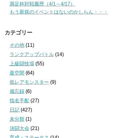
満足杯対戦履歴（4/1～4/17）
もう新規のイベントはないのかしらん・・・
カテゴリー
その他
(11)
ランクアップバトル
(14)
上級闘技場
(55)
亜空間
(64)
低レアモンスター
(9)
備忘録
(6)
指名手配
(27)
日記
(427)
未分類
(1)
決闘大会
(21)
育成・ステータス
(14)