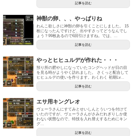
記事を読む
神獣の卵、、、やっぱりね
わんこ欲しさに神獣の卵を引くことにしました。 15
枚になったんですけど、出やすさってどうなんでし
ょう？99枚あるので6回引けますね。では、...
記事を読む
やっとヒヒュルデが作れた・・・
預り所の肥やしになっていたコングヘッドが日の目
を見る時がようやく訪れました。 さくっと配合して
ヒヒュルデの使いを作ります。わくわく 初期Lv...
記事を読む
エサ用キングレオ
ヴェーラさんにすてみとせいしんとういつを付けて
いたのですが、ヴェーラさんがさみだれぎりしか使
わない状態なので、特技を入れ替えするためにキン
グ...
記事を読む