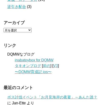
逆引き配合
(3)
アーカイブ
リンク
DQMWなブログ
inabatoybox for DQMW
タキオンブログ
[
前の
] [
V3
]
〜DQMW育成記 ios〜
最近のコメント
ボス討伐イベント「お月見海岸の夜宴」～あんた誰？
に
Jan-Ette
より