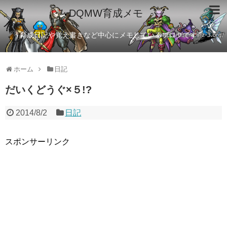
DQMW育成メモ
育成日記や覚え書きなど中心にメモしているブログです
ホーム
日記
だいくどうぐ×５!?
2014/8/2
日記
スポンサーリンク