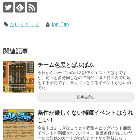
だいくどうぐ
Jan-Ette
関連記事
チーム色黒とぱふぱふ
今日からハーゴンのボス討伐クエストのはずです
が、前回と多分同じなので自然回復の範囲内で対応
をする予定です。最近グッとくるイベントがないの
でた...
記事を読む
条件が厳しくない捕獲イベントはうれ
しい！
今週末はふしぎなこうせき収集＆ビッグハット捕獲
イベントが開催されています。 捕獲条件が厳しいヤ
ツだと討伐のカードが出たときエサが無駄になっ