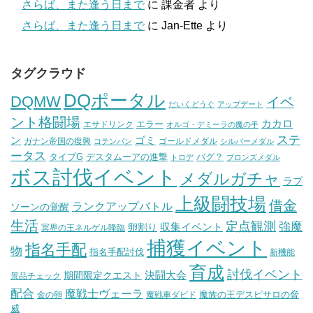
さらば、また逢う日まで
に
課金者
より
さらば、また逢う日まで
に
Jan-Ette
より
タグクラウド
DQポータル
DQMW
イベ
だいくどうぐ
アップデート
ント格闘場
カカロ
エラー
エサドリンク
オルゴ・デミーラの魔の手
ステ
ン
ゴミ
ガナン帝国の復興
ゴールドメダル
コテンパン
シルバーメダル
ータス
タイプG
デスタムーアの進撃
バグ？
トロデ
ブロンズメダル
ボス討伐イベント
メダルガチャ
ラプ
上級闘技場
借金
ランクアップバトル
ソーンの覚醒
生活
定点観測
強魔
収集イベント
卵割り
冥界の王ネルゲル降臨
捕獲イベント
指名手配
物
指名手配討伐
新機能
育成
討伐イベント
決闘大会
期間限定クエスト
景品チェック
配合
魔戦士ヴェーラ
魔族の王デスピサロの脅
金の卵
魔戦車ダビド
威