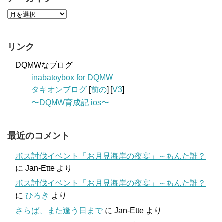
リンク
DQMWなブログ
inabatoybox for DQMW
タキオンブログ
[
前の
] [
V3
]
〜DQMW育成記 ios〜
最近のコメント
ボス討伐イベント「お月見海岸の夜宴」～あんた誰？
に
Jan-Ette
より
ボス討伐イベント「お月見海岸の夜宴」～あんた誰？
に
ひろき
より
さらば、また逢う日まで
に
Jan-Ette
より