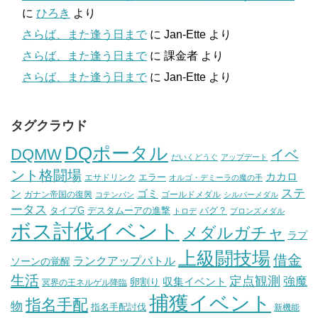
に
ひろき
より
さらば、また逢う日まで
に
Jan-Ette
より
さらば、また逢う日まで
に
課金者
より
さらば、また逢う日まで
に
Jan-Ette
より
タグクラウド
DQポータル
DQMW
イベ
だいくどうぐ
アップデート
ント格闘場
カカロ
エラー
エサドリンク
オルゴ・デミーラの魔の手
ステ
ン
ゴミ
ガナン帝国の復興
ゴールドメダル
コテンパン
シルバーメダル
ータス
タイプG
デスタムーアの進撃
バグ？
トロデ
ブロンズメダル
ボス討伐イベント
メダルガチャ
ラプ
上級闘技場
借金
ランクアップバトル
ソーンの覚醒
生活
定点観測
強魔
収集イベント
卵割り
冥界の王ネルゲル降臨
捕獲イベント
指名手配
物
指名手配討伐
新機能