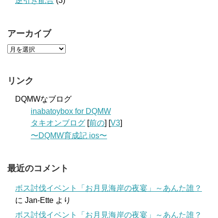
逆引き配合
(3)
アーカイブ
リンク
DQMWなブログ
inabatoybox for DQMW
タキオンブログ
[
前の
] [
V3
]
〜DQMW育成記 ios〜
最近のコメント
ボス討伐イベント「お月見海岸の夜宴」～あんた誰？
に
Jan-Ette
より
ボス討伐イベント「お月見海岸の夜宴」～あんた誰？