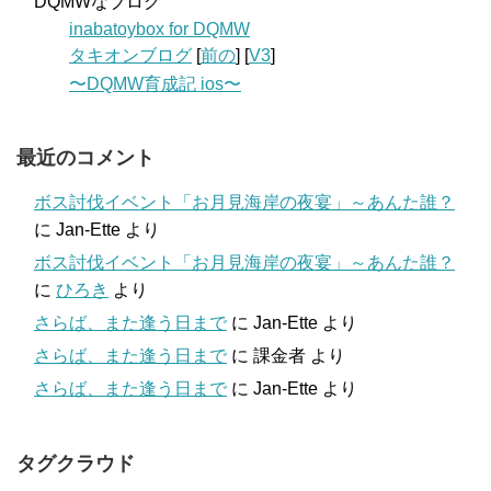
DQMWなブログ
inabatoybox for DQMW
タキオンブログ
[
前の
] [
V3
]
〜DQMW育成記 ios〜
最近のコメント
ボス討伐イベント「お月見海岸の夜宴」～あんた誰？
に
Jan-Ette
より
ボス討伐イベント「お月見海岸の夜宴」～あんた誰？
に
ひろき
より
さらば、また逢う日まで
に
Jan-Ette
より
さらば、また逢う日まで
に
課金者
より
さらば、また逢う日まで
に
Jan-Ette
より
タグクラウド