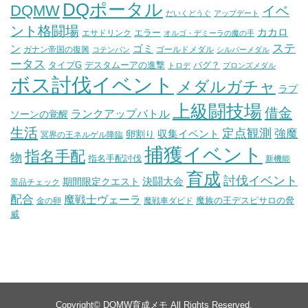
DQポータル
DQMW
イベ
だいくどうぐ
アップデート
ント格闘場
カカロ
エラー
エサドリンク
オルゴ・デミーラの魔の手
ステ
ン
ゴミ
ガナン帝国の復興
ゴールドメダル
コテンパン
シルバーメダル
ータス
タイプG
デスタムーアの進撃
バグ？
トロデ
ブロンズメダル
ボス討伐イベント
メダルガチャ
ラプ
上級闘技場
借金
ランクアップバトル
ソーンの覚醒
生活
定点観測
強魔
収集イベント
卵割り
冥界の王ネルゲル降臨
捕獲イベント
指名手配
物
指名手配討伐
新機能
育成
討伐イベント
決闘大会
期間限定クエスト
景品チェック
配合
魔戦士ヴェーラ
魔族の王デスピサロの脅
金の卵
魔戦車ダビド
威
Copyright©
DQMW育成メモ
All Rights Reserved.