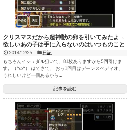
クリスマスだから超神獣の卵を引いてみたよ→
欲しいあの子は手に入らないのはいつものこと
2014/12/25
日記
もちろんイシュダル狙いで、81枚ありますから5回引けま
す。（^ω^） はてさて、 おっ1回目はデモンスペディオ、
うれしいけど一個あるから...
記事を読む