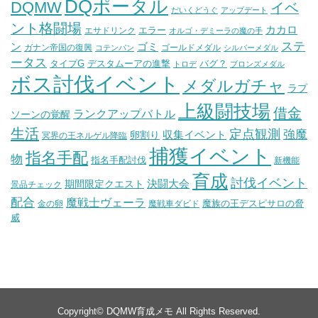
DQポータル
DQMW
イベ
だいくどうぐ
アップデート
ント格闘場
カカロ
エラー
エサドリンク
オルゴ・デミーラの魔の手
ステ
ン
ゴミ
ガナン帝国の復興
ゴールドメダル
コテンパン
シルバーメダル
ータス
タイプG
デスタムーアの進撃
バグ？
トロデ
ブロンズメダル
ボス討伐イベント
メダルガチャ
ラプ
上級闘技場
借金
ランクアップバトル
ソーンの覚醒
生活
定点観測
強魔
収集イベント
卵割り
冥界の王ネルゲル降臨
捕獲イベント
指名手配
物
指名手配討伐
新機能
育成
討伐イベント
決闘大会
期間限定クエスト
景品チェック
配合
魔戦士ヴェーラ
魔族の王デスピサロの脅
金の卵
魔戦車ダビド
威
Copyright©
DQMW育成メモ
All Rights Reserved.