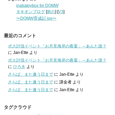
inabatoybox for DQMW
タキオンブログ
[
前の
] [
V3
]
〜DQMW育成記 ios〜
最近のコメント
ボス討伐イベント「お月見海岸の夜宴」～あんた誰？
に
Jan-Ette
より
ボス討伐イベント「お月見海岸の夜宴」～あんた誰？
に
ひろき
より
さらば、また逢う日まで
に
Jan-Ette
より
さらば、また逢う日まで
に
課金者
より
さらば、また逢う日まで
に
Jan-Ette
より
タグクラウド