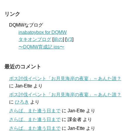
リンク
DQMWなブログ
inabatoybox for DQMW
タキオンブログ
[
前の
] [
V3
]
〜DQMW育成記 ios〜
最近のコメント
ボス討伐イベント「お月見海岸の夜宴」～あんた誰？
に
Jan-Ette
より
ボス討伐イベント「お月見海岸の夜宴」～あんた誰？
に
ひろき
より
さらば、また逢う日まで
に
Jan-Ette
より
さらば、また逢う日まで
に
課金者
より
さらば、また逢う日まで
に
Jan-Ette
より