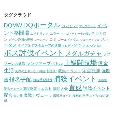
タグクラウド
DQポータル
DQMW
イベ
だいくどうぐ
アップデート
ント格闘場
カカロ
エラー
エサドリンク
オルゴ・デミーラの魔の手
ステ
ン
ゴミ
ガナン帝国の復興
ゴールドメダル
コテンパン
シルバーメダル
ータス
タイプG
デスタムーアの進撃
バグ？
トロデ
ブロンズメダル
ボス討伐イベント
メダルガチャ
ラプ
上級闘技場
借金
ランクアップバトル
ソーンの覚醒
生活
定点観測
強魔
収集イベント
卵割り
冥界の王ネルゲル降臨
捕獲イベント
指名手配
物
指名手配討伐
新機能
育成
討伐イベント
決闘大会
期間限定クエスト
景品チェック
配合
魔戦士ヴェーラ
魔族の王デスピサロの脅
金の卵
魔戦車ダビド
威