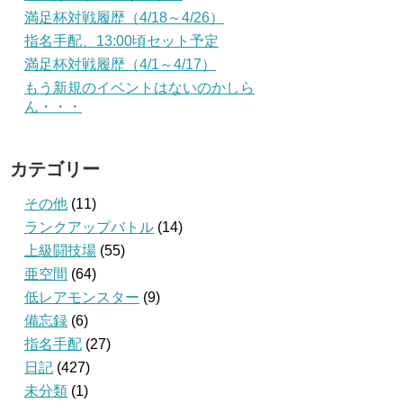
満足杯対戦履歴（4/18～4/26）
指名手配、13:00頃セット予定
満足杯対戦履歴（4/1～4/17）
もう新規のイベントはないのかしら
ん・・・
カテゴリー
その他
(11)
ランクアップバトル
(14)
上級闘技場
(55)
亜空間
(64)
低レアモンスター
(9)
備忘録
(6)
指名手配
(27)
日記
(427)
未分類
(1)