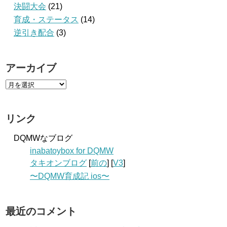
決闘大会
(21)
育成・ステータス
(14)
逆引き配合
(3)
アーカイブ
リンク
DQMWなブログ
inabatoybox for DQMW
タキオンブログ
[
前の
] [
V3
]
〜DQMW育成記 ios〜
最近のコメント