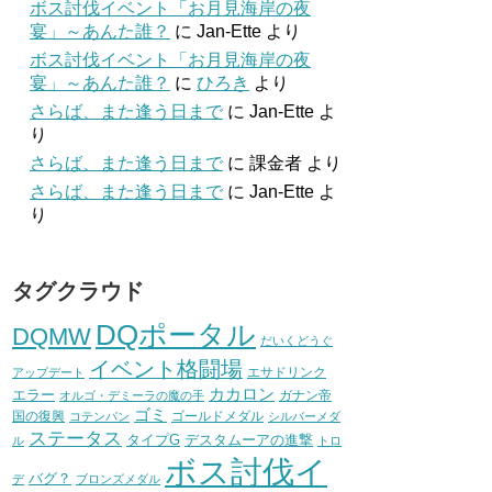
ボス討伐イベント「お月見海岸の夜
宴」～あんた誰？
に
Jan-Ette
より
ボス討伐イベント「お月見海岸の夜
宴」～あんた誰？
に
ひろき
より
さらば、また逢う日まで
に
Jan-Ette
よ
り
さらば、また逢う日まで
に
課金者
より
さらば、また逢う日まで
に
Jan-Ette
よ
り
タグクラウド
DQポータル
DQMW
だいくどうぐ
イベント格闘場
エサドリンク
アップデート
カカロン
エラー
ガナン帝
オルゴ・デミーラの魔の手
ゴミ
国の復興
ゴールドメダル
コテンパン
シルバーメダ
ステータス
タイプG
デスタムーアの進撃
ル
トロ
ボス討伐イ
バグ？
デ
ブロンズメダル